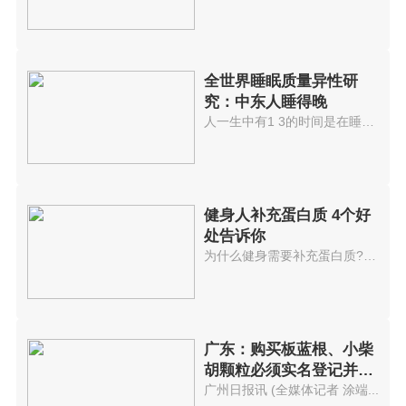
全世界睡眠质量异性研
究：中东人睡得晚
人一生中有1 3的时间是在睡眠中...
健身人补充蛋白质 4个好
处告诉你
为什么健身需要补充蛋白质?4个好...
广东：购买板蓝根、小柴
胡颗粒必须实名登记并及
时上报
广州日报讯 (全媒体记者 涂端...