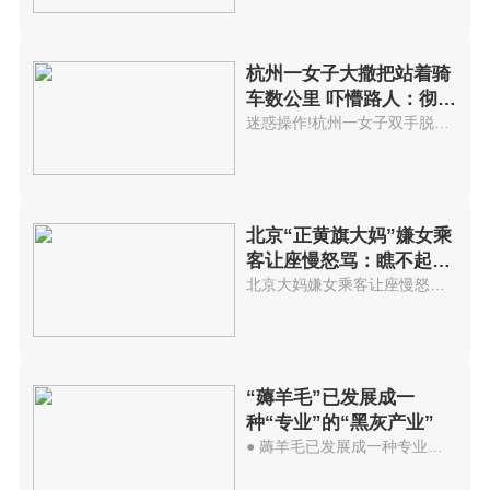
杭州一女子大撒把站着骑
车数公里 吓懵路人：彻底
服了
迷惑操作!杭州一女子双手脱把站...
北京“正黄旗大妈”嫌女乘
客让座慢怒骂：瞧不起外
地人
北京大妈嫌女乘客让座慢怒骂：臭...
“薅羊毛”已发展成一
种“专业”的“黑灰产业”
● 薅羊毛已发展成一种专业的黑...