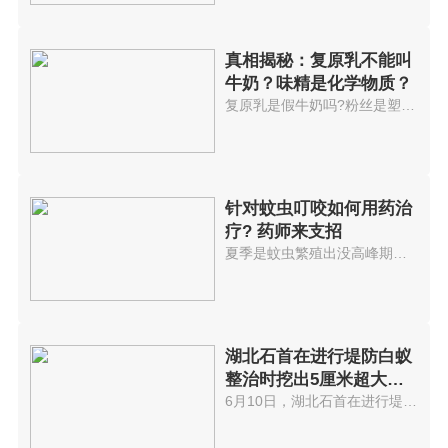
真相揭秘：复原乳不能叫
牛奶？味精是化学物质？
复原乳是假牛奶吗?粉丝是塑料做...
针对蚊虫叮咬如何用药治
疗? 药师来支招
夏季是蚊虫繁殖出没高峰期，一不...
湖北石首在进行堤防白蚁
整治时挖出5厘米超大蚁
后
6月10日，湖北石首在进行堤防白...