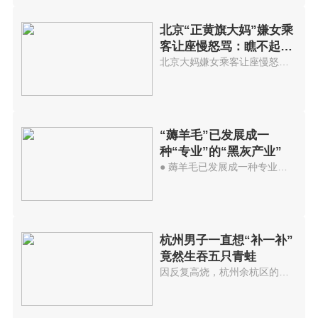
北京“正黄旗大妈”嫌女乘
客让座慢怒骂：瞧不起外
地人
北京大妈嫌女乘客让座慢怒骂：臭...
“薅羊毛”已发展成一
种“专业”的“黑灰产业”
● 薅羊毛已发展成一种专业的黑...
杭州男子一直想“补一补”
竟然生吞五只青蛙
因反复高烧，杭州余杭区的孙大伯...