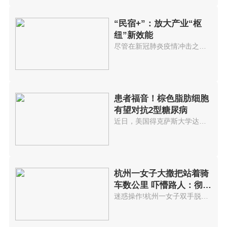
“民宿+”：放大产业“枢
纽”新效能
尽管在新冠肺炎疫情冲击之下，20...
患者福音！棕色脂肪细胞
有望对抗2型糖尿病
近日，美国得克萨斯大学达拉斯西...
杭州一女子大撒把站着骑
车数公里 吓懵路人：彻底
服了
迷惑操作!杭州一女子双手脱把站...